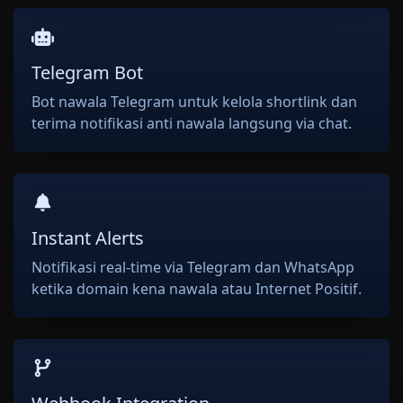
Telegram Bot
Bot nawala Telegram untuk kelola shortlink dan
terima notifikasi anti nawala langsung via chat.
Instant Alerts
Notifikasi real-time via Telegram dan WhatsApp
ketika domain kena nawala atau Internet Positif.