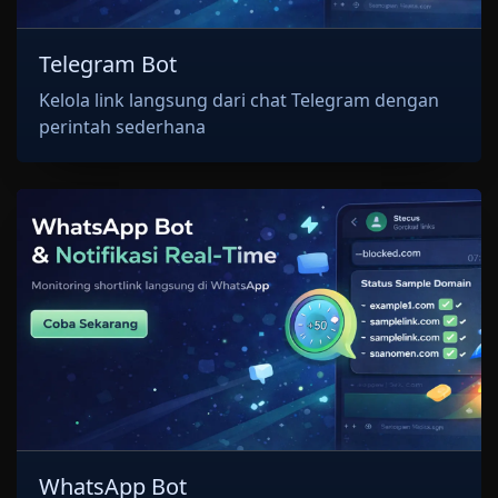
Telegram Bot
Kelola link langsung dari chat Telegram dengan
perintah sederhana
WhatsApp Bot