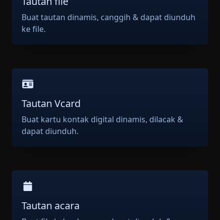
Tautan file
Buat tautan dinamis, canggih & dapat diunduh
ke file.
Tautan Vcard
Buat kartu kontak digital dinamis, dilacak &
dapat diunduh.
Tautan acara