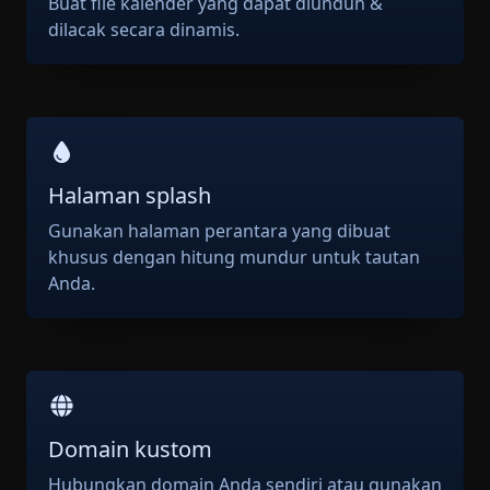
Buat file kalender yang dapat diunduh &
dilacak secara dinamis.
Halaman splash
Gunakan halaman perantara yang dibuat
khusus dengan hitung mundur untuk tautan
Anda.
Domain kustom
Hubungkan domain Anda sendiri atau gunakan