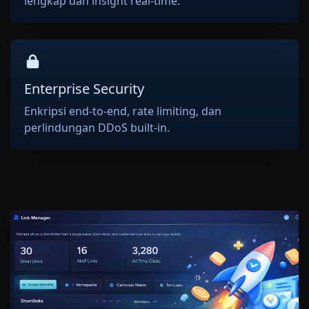
lengkap dan insight real-time.
Enterprise Security
Enkripsi end-to-end, rate limiting, dan
perlindungan DDoS built-in.