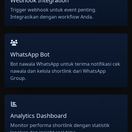
Webhook Integration
Trigger webhook untuk event penting.
Integrasikan dengan workflow Anda.
WhatsApp Bot
Bot nawala WhatsApp untuk terima notifikasi cek
nawala dan kelola shortlink dari WhatsApp
Group.
Analytics Dashboard
Monitor performa shortlink dengan statistik