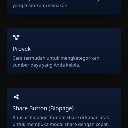
yang telah kami sediakan.
Proyek
Cara termudah untuk mengkategorikan
sumber daya yang Anda kelola.
Share Button (Biopage)
Khusus biopage: tombol share di kanan atas
untuk membuka modal share dengan cepat.